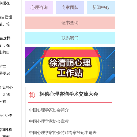
教授在
心理咨询
专家团队
新闻中心
待自己慢
证书查询
范。培
联系我们
在这样
了，在
走的自
的世
需要启
自我的心
桐德心理咨询学术交流大会
。让我
还有，
中国心理学家协会简介
通相互传
中国心理学家协会章程
咨询过程
中国心理学家协会特聘专家登记申请表
。重而