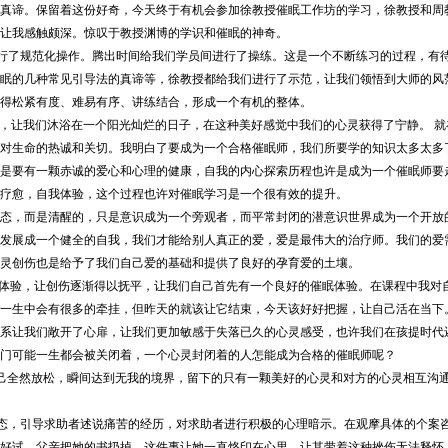
真谛。保留着这份好奇，今天终于有机会参加徐教授催眠工作坊的学习，徐教授和周
让我感触颇深。惊叹于教授渊博的学识和催眠的神奇。
行了规范化操作。腾出时间给我们学员间进行了操练。这是一个不断练习的过程，有
眠的几种常见引导法的真谛等，徐教授都给我们进行了示范，让我们领悟到大师的风
显得松紧有度、难易有序、讲练结合，形成一个有机的整体。
，让我们沐浴在一个阳光灿烂的日子，在这种美好感觉中我们的心灵获得了宁静。
就
对生命的热诚和关切。我明白了要成为一个合格催眠师，我们所要学的知识太多太多
是要有一颗赤诚的爱心和心理的健康，自我的内心探索历程也许是成为一个催眠师要
疗愈，自我体验，这个过程也许对催眠学习是一个很有效的提升。
态，而是清醒的，只是意识成为一个旁观者，而平常封闭的潜意识世界成为一个开放
发展成一个健全的自我，我们才能给别人真正的爱，爱是最伟大的治疗师。我们的爱
灵创伤也是给予了我们自己爱的基础和提供了良好的孕育爱的土壤。
体验，让创伤逐渐得以抚平，让我们自己首先有一个良好的催眠体验。在课程中我对
一生中会有很多的牵挂，但昨天的就该让它结束，今天该好好把握，让自己活在当下
系让我们敞开了心扉，让我们更加敏感于失落已久的心灵感受，也许我们在孩提时代
门可能一生都会被关闭着，一个心灵封闭着的人怎能成为合格的催眠师呢？
己全然放松，瞬间达到无我的境界，留下的只有一颗美好的心灵和对方的心灵相互沟
态，引导求助者述说痛苦的经历，对求助者进行积极的心理暗示。在观摩具体的个案
好试，父亲把她的书扔掉，这件事让她一直烙印在心里，让其带着这种挫伤无法释怀