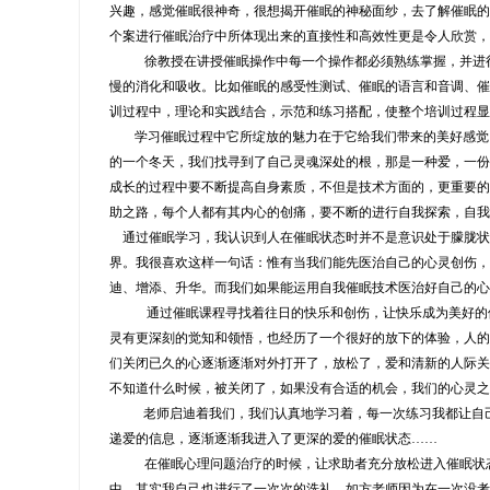
兴趣，感觉催眠很神奇，很想揭开催眠的神秘面纱，去了解催眠的
个案进行催眠治疗中所体现出来的直接性和高效性更是令人欣赏，
徐教授在讲授催眠操作中每一个操作都必须熟练掌握，并进
慢的消化和吸收。比如催眠的感受性测试、催眠的语言和音调、催
训过程中，理论和实践结合，示范和练习搭配，使整个培训过程
学习催眠过程中它所绽放的魅力在于它给我们带来的美好感觉
的一个冬天，我们找寻到了自己灵魂深处的根，那是一种爱，一份
成长的过程中要不断提高自身素质，不但是技术方面的，更重要的
助之路，每个人都有其内心的创痛，要不断的进行自我探索，自我
通过催眠学习，我认识到人在催眠状态时并不是意识处于朦胧状
界。我很喜欢这样一句话：惟有当我们能先医治自己的心灵创伤，
迪、增添、升华。而我们如果能运用自我催眠技术医治好自己的心
通过催眠课程寻找着往日的快乐和创伤，让快乐成为美好的
灵有更深刻的觉知和领悟，也经历了一个很好的放下的体验，人的
们关闭已久的心逐渐逐渐对外打开了，放松了，爱和清新的人际关
不知道什么时候，被关闭了，如果没有合适的机会，我们的心灵之
老师启迪着我们，我们认真地学习着，每一次练习我都让自
递爱的信息，逐渐逐渐我进入了更深的爱的催眠状态……
在催眠心理问题治疗的时候，让求助者充分放松进入催眠状
中，其实我自己也进行了一次次的洗礼，如方老师因为在一次没考